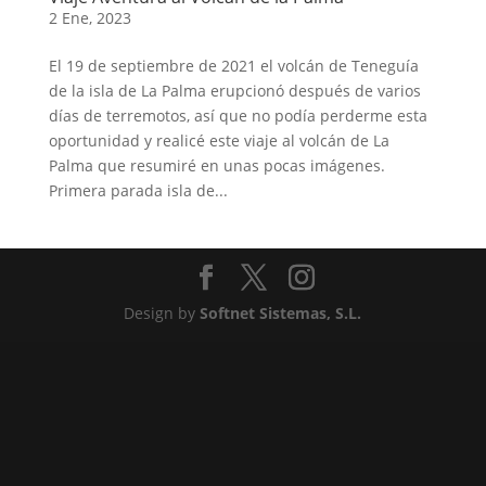
2 Ene, 2023
El 19 de septiembre de 2021 el volcán de Teneguía
de la isla de La Palma erupcionó después de varios
días de terremotos, así que no podía perderme esta
oportunidad y realicé este viaje al volcán de La
Palma que resumiré en unas pocas imágenes.
Primera parada isla de...
Design by
Softnet Sistemas, S.L.