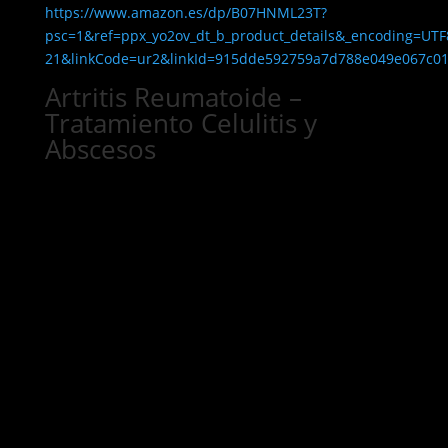
https://www.amazon.es/dp/B07HNML23T?
psc=1&ref=ppx_yo2ov_dt_b_product_details&_encoding=UTF
21&linkCode=ur2&linkId=915dde592759a7d788e049e067c0
Artritis Reumatoide –
Tratamiento Celulitis y
Abscesos