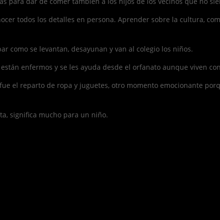
as para dar de comer también a los hijos de los vecinos que no si
cer todos los detalles en persona. Aprender sobre la cultura, como
ar como se levantan, desayunan y van al colegio los niños.
están enfermos y se les ayuda desde el orfanato aunque viven con
 fue el reparto de ropa y juguetes, otro momento emocionante porq
a, significa mucho para un niño.