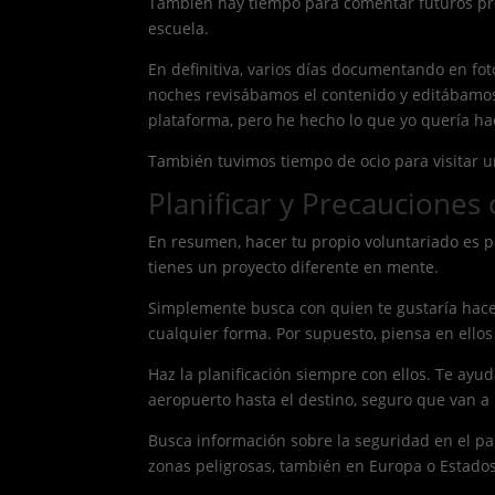
También hay tiempo para comentar futuros proy
escuela.
En definitiva, varios días documentando en foto
noches revisábamos el contenido y editábamos 
plataforma, pero he hecho lo que yo quería ha
También tuvimos tiempo de ocio para visitar un
Planificar y Precauciones
En resumen, hacer tu propio voluntariado es po
tienes un proyecto diferente en mente.
Simplemente busca con quien te gustaría hacer
cualquier forma. Por supuesto, piensa en ello
Haz la planificación siempre con ellos. Te ayu
aeropuerto hasta el destino, seguro que van a
Busca información sobre la seguridad en el pa
zonas peligrosas, también en Europa o Estado