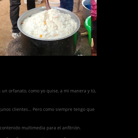
un orfanato, como yo quise, a mi manera y tú,
lgunos clientes… Pero como siempre tengo que
contenido multimedia para el anfitrión.