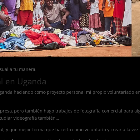
isual a tu manera.
al en Uganda
anda haciendo como proyecto personal mi propio voluntariado en 
presa, pero también hago trabajos de fotografía comercial para a
studiar videografía también…
l; y que mejor forma que hacerlo como voluntario y crear a la vez 